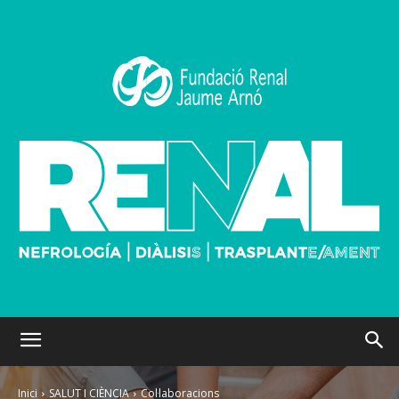
Inici
SALUT I CIÈNCIA
Col·laboracions