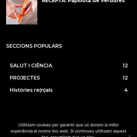
RECEPTA: Papillota de verdures
SECCIONS POPULARS
SALUT I CIÈNCIA
12
PROJECTES
12
Històries re(n)als
4
© Copyright 2019 • Tots els drets reservats •
Utilitzem cookies per garantir que us donem la millor
Fundació Renal Jaume Arnó •
HOLA by Neus
experiència al nostre lloc web. Si continueu utilitzant aquest
Huguet
•
Connectalia.com