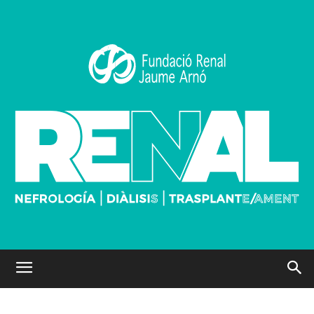
ECONOMIA
EQUIP
ESPORT
NUTRICIÓ
PRÀCTICUM
PROJECTES
Inici
FRJA
ECONOMIA