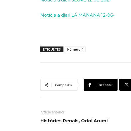
Notícia a diari LA MAÑANA 12-06-
ETIQUETES
Número 4
Facebook
Compartir
Article anterior
Històries Renals, Oriol Arumí