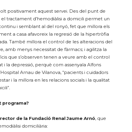
 molt positivament aquest servei. Des del punt de
e el tractament d’hemodiàlisi a domicili permet un
ontinu i semblant al del ronyó, fet que millora els
ment a casa afavoreix la regresió de la hipertròfia
btada. També millora el control de les alteracions del
, amb menys necessitat de fàrmacs; i agilitza la
neficis que s’observen tenen a veure amb el control
t i la depressió, perquè com assenyala Alfons
’Hospital Arnau de Vilanova, “pacients i cuidadors
estar i la millora en les relacions socials i la qualitat
ili”.
est programa?
Director de la Fundació Renal Jaume Arnó
, que
odiàlisi domiciliària: