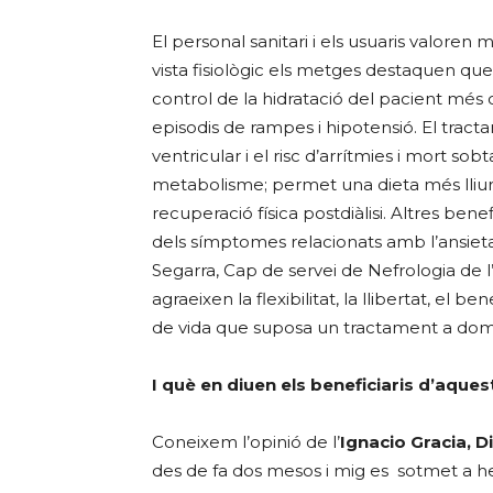
El personal sanitari i els usuaris valoren
vista fisiològic els metges destaquen qu
control de la hidratació del pacient més c
episodis de rampes i hipotensió. El tracta
ventricular i el risc d’arrítmies i mort so
metabolisme; permet una dieta més lliure
recuperació física postdiàlisi. Altres be
dels símptomes relacionats amb l’ansieta
Segarra, Cap de servei de Nefrologia de l
agraeixen la flexibilitat, la llibertat, el ben
de vida que suposa un tractament a domic
I què en diuen els beneficiaris d’aqu
Coneixem l’opinió de l’
Ignacio Gracia, 
des de fa dos mesos i mig es sotmet a hem