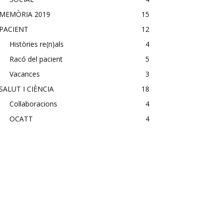
MEMÒRIA 2019
15
PACIENT
12
Històries re(n)als
4
Racó del pacient
5
Vacances
3
SALUT I CIÈNCIA
18
Col·laboracions
4
OCATT
4