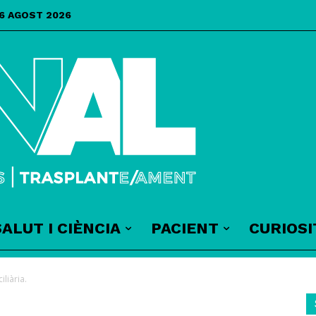
 6 AGOST 2026
SALUT I CIÈNCIA
PACIENT
CURIOSI
liària.