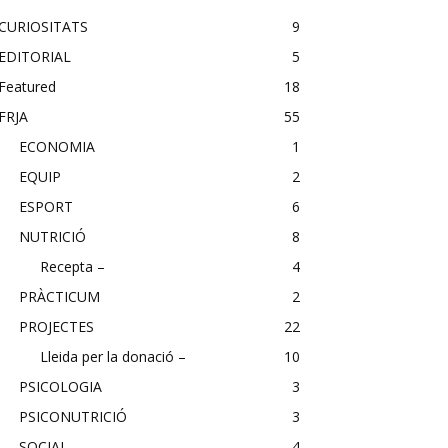
CURIOSITATS
9
EDITORIAL
5
Featured
18
FRJA
55
ECONOMIA
1
EQUIP
2
ESPORT
6
NUTRICIÓ
8
Recepta –
4
PRÀCTICUM
2
PROJECTES
22
Lleida per la donació –
10
PSICOLOGIA
3
PSICONUTRICIÓ
3
SOCIAL
4