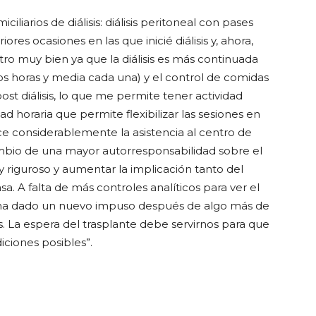
liarios de diálisis: diálisis peritoneal con pases
res ocasiones en las que inicié diálisis y, ahora,
tro muy bien ya que la diálisis es más continuada
os horas y media cada una) y el control de comidas
ost diálisis, lo que me permite tener actividad
d horaria que permite flexibilizar las sesiones en
uce considerablemente la asistencia al centro de
cambio de una mayor autorresponsabilidad sobre el
 riguroso y aumentar la implicación tanto del
. A falta de más controles analíticos para ver el
ha dado un nuevo impuso después de algo más de
s. La espera del trasplante debe servirnos para que
iciones posibles”.