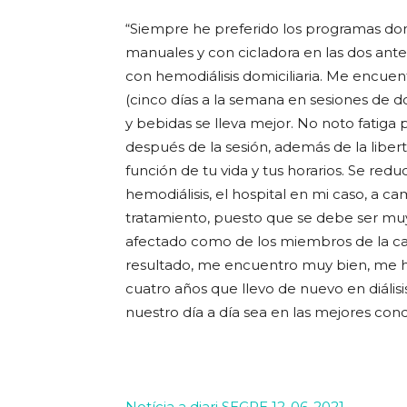
“Siempre he preferido los programas domici
manuales y con cicladora en las dos anterio
con hemodiálisis domiciliaria. Me encuen
(cinco días a la semana en sesiones de d
y bebidas se lleva mejor. No noto fatiga p
después de la sesión, además de la liberta
función de tu vida y tus horarios. Se red
hemodiálisis, el hospital en mi caso, a 
tratamiento, puesto que se debe ser muy
afectado como de los miembros de la casa
resultado, me encuentro muy bien, me 
cuatro años que llevo de nuevo en diálisi
nuestro día a día sea en las mejores cond
Notícia a diari SEGRE 12-06-2021