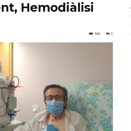
nt, Hemodiàlisi
164
0