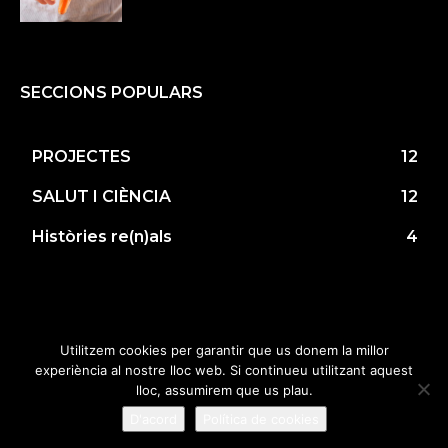
SECCIONS POPULARS
PROJECTES
12
SALUT I CIÈNCIA
12
Històries re(n)als
4
© Copyright 2019 • Tots els drets reservats •
Utilitzem cookies per garantir que us donem la millor
Fundació Renal Jaume Arnó •
HOLA by Neus
experiència al nostre lloc web. Si continueu utilitzant aquest
Huguet
•
Connectalia.com
lloc, assumirem que us plau.
D'acord
Política de cookies
Avís legal
Política de cookies