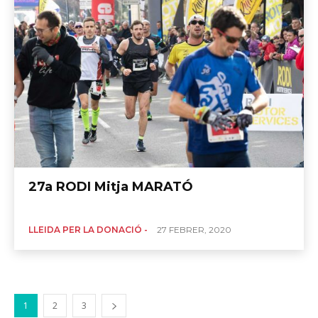
27a RODI Mitja MARATÓ
LLEIDA PER LA DONACIÓ -
27 FEBRER, 2020
1
2
3