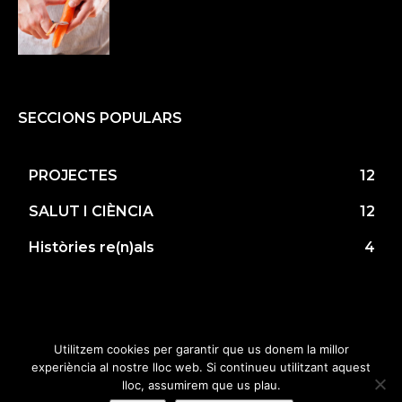
SECCIONS POPULARS
PROJECTES
12
SALUT I CIÈNCIA
12
Històries re(n)als
4
© Copyright 2019 • Tots els drets reservats •
Utilitzem cookies per garantir que us donem la millor
Fundació Renal Jaume Arnó •
HOLA by Neus
experiència al nostre lloc web. Si continueu utilitzant aquest
Huguet
•
Connectalia.com
lloc, assumirem que us plau.