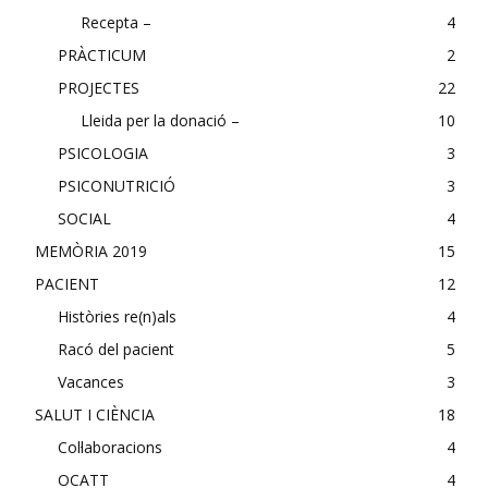
Recepta –
4
PRÀCTICUM
2
PROJECTES
22
Lleida per la donació –
10
PSICOLOGIA
3
PSICONUTRICIÓ
3
SOCIAL
4
MEMÒRIA 2019
15
PACIENT
12
Històries re(n)als
4
Racó del pacient
5
Vacances
3
SALUT I CIÈNCIA
18
Col·laboracions
4
OCATT
4