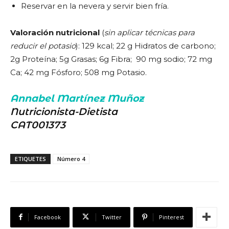
Reservar en la nevera y servir bien fría.
Valoración nutricional
(
sin aplicar técnicas para
reducir el potasio
): 129 kcal; 22 g Hidratos de carbono;
2g Proteína; 5g Grasas; 6g Fibra; 90 mg sodio; 72 mg
Ca; 42 mg Fósforo; 508 mg Potasio.
Annabel Martínez Muñoz
Nutricionista-Dietista
CAT001373
ETIQUETES
Número 4
Facebook
Twitter
Pinterest