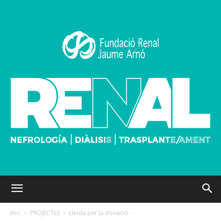
Inici
PROJECTES
Lleida per la donació -