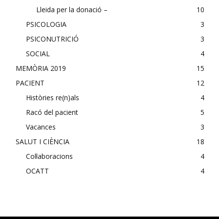
Lleida per la donació –
10
PSICOLOGIA
3
PSICONUTRICIÓ
3
SOCIAL
4
MEMÒRIA 2019
15
PACIENT
12
Històries re(n)als
4
Racó del pacient
5
Vacances
3
SALUT I CIÈNCIA
18
Col·laboracions
4
OCATT
4