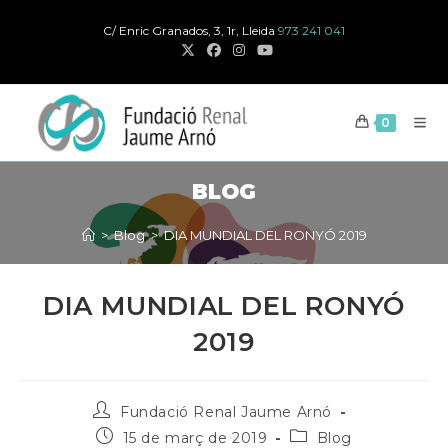
Salta
C/ Enric Granados, 3, 1r, Lleida
973 241 041
al
contingut
0
BLOG
>
Blog
>
DIA MUNDIAL DEL RONYÓ 2019
DIA MUNDIAL DEL RONYÓ
2019
Autor
Fundació Renal Jaume Arnó
de
Publicat
Categoria
15 de març de 2019
Blog
la