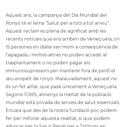
el:
de
publicació:
la
publicació:
Aquest any, la campanya del Dia Mundial del
Ronyó té el lema “Salut per a tots a tot arreu”.
Aquest reclam es plena de significat amb les
recents notícies que ens arriben de Veneçuela, on
15 persones en diàlisi van morir a conseqüència de
l’apagada, i moltes altres no poden accedir al
trasplantament o no poden pagar els
immunosupressors per mantenir fora de perill el
seu empelt de ronyó. Malauradament, aquest no
és un fet aïllat, que passi únicament a Veneçuela.
Segons l’OMS, almenys la meitat de la població
mundial està privada de serveis de salut essencials.
Encara que des de la nostra fundació poc podem
fer per millorar aquesta realitat, sí que podem
advocar per la Salut Renal per a Tothom, en