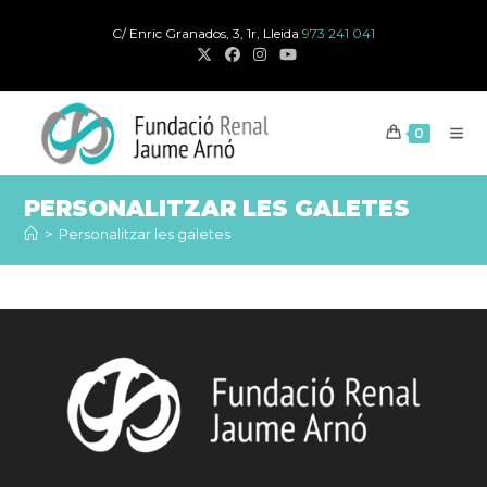
Salta
C/ Enric Granados, 3, 1r, Lleida
973 241 041
al
contingut
0
PERSONALITZAR LES GALETES
>
Personalitzar les galetes