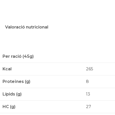
Valoració nutricional
Per ració (45g)
Kcal
265
Proteïnes (g)
8
Lípids (g)
13
HC (g)
27