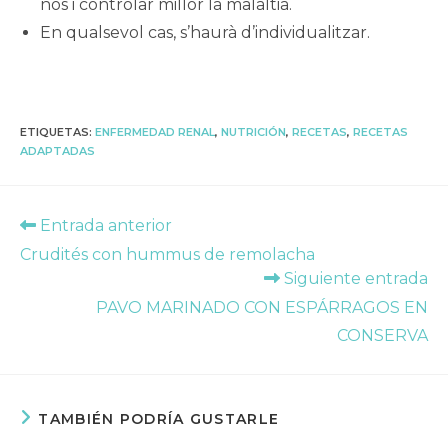
nos i controlar millor la malaltia.
En qualsevol cas, s’haurà d’individualitzar.
ETIQUETAS
:
ENFERMEDAD RENAL
,
NUTRICIÓN
,
RECETAS
,
RECETAS
ADAPTADAS
Leer
Entrada anterior
más
Crudités con hummus de remolacha
artículos
Siguiente entrada
PAVO MARINADO CON ESPÁRRAGOS EN
CONSERVA
TAMBIÉN PODRÍA GUSTARLE