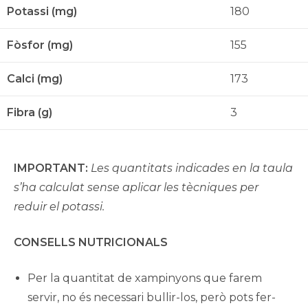
Potassi (mg)
180
Fòsfor (mg)
155
Calci (mg)
173
Fibra (g)
3
IMPORTANT:
Les quantitats indicades en la taula
s’ha calculat sense aplicar l
es tècniques per
reduir el potassi.
CONSELLS NUTRICIONALS
Per la quantitat de xampinyons que farem
servir, no és necessari bullir-los, però pots fer-