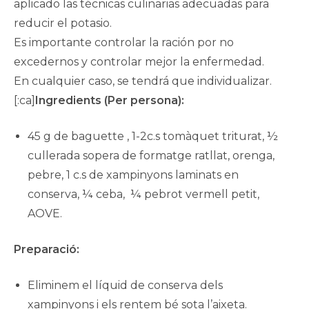
aplicado las técnicas culinarias adecuadas para
reducir el potasio.
Es importante controlar la ración por no
excedernos y controlar mejor la enfermedad.
En cualquier caso, se tendrá que individualizar.
[:ca]
Ingredients (Per persona):
45 g de baguette , 1-2c.s
tomàquet triturat, ½
cullerada sopera de formatge ratllat, orenga,
pebre, 1 c.s de xampinyons laminats en
conserva, ¼ ceba, ¼ pebrot vermell petit,
AOVE
.
Preparació:
Eliminem el líquid de conserva dels
xampinyons i els rentem bé sota l’aixeta.