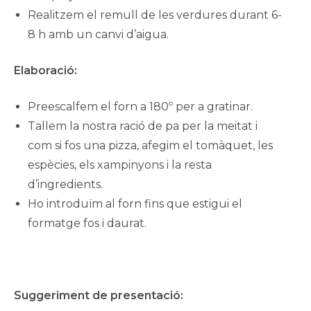
Realitzem el remull de les verdures durant 6-
8 h amb un canvi d’aigua.
Elaboració:
Preescalfem el forn a 180º per a gratinar.
Tallem la nostra ració de pa per la meitat i
com si fos una pizza, afegim el tomàquet, les
espècies, els xampinyons i la resta
d’ingredients.
Ho introduïm al forn fins que estigui el
formatge fos i daurat.
Suggeriment de presentació: