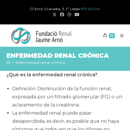
Ir
C/ Enric Granados, 3, 1º, Lleida
973 241 041
al
contenido
0
ENFERMEDAD RENAL CRÓNICA
>
Enfermedad renal crónica
¿Qué es la enfermedad renal crónica?
Definición: Disminución de la función renal,
expresada por un filtrado glomerular (FG) o un
aclaramiento de la creatinina
La enfermedad renal puede pasar
desapercibida, es decir, es posible que no haya
síntomas que indiquen que los riñones no