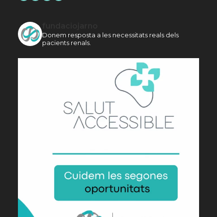
fundaciojarno
Donem resposta a les necessitats reals dels
pacients renals.