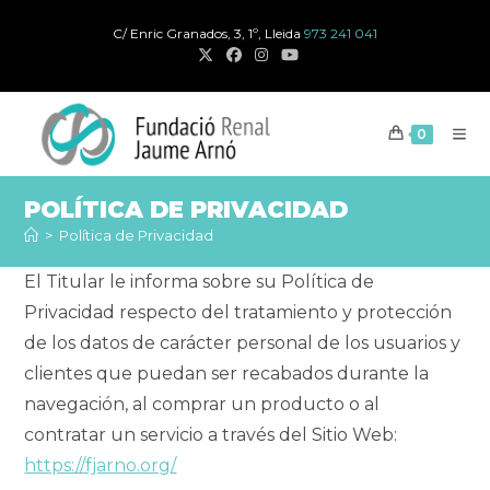
Ir
C/ Enric Granados, 3, 1º, Lleida
973 241 041
al
contenido
0
POLÍTICA DE PRIVACIDAD
>
Política de Privacidad
El Titular le informa sobre su Política de
Privacidad respecto del tratamiento y protección
de los datos de carácter personal de los usuarios y
clientes que puedan ser recabados durante la
navegación, al comprar un producto o al
contratar un servicio a través del Sitio Web:
https://fjarno.org/