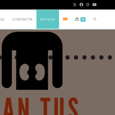
ALTERNAR
OG
CONTACTA
REVISTA
0
BÚSQUED
EN
EL
SITIO
WEB