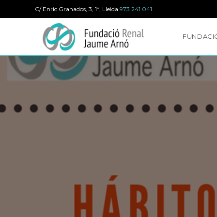
Ir
C/ Enric Granados, 3, 1º, Lleida
973 241 041
al
contenido
FUNDACI