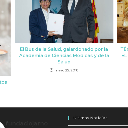
El Bus de la Salud, galardonado por la
TÉ
Academia de Ciencias Médicas y de la
EL
Salud
mayo 25, 2018
tos
Últimas Notícias
fundaciojarno