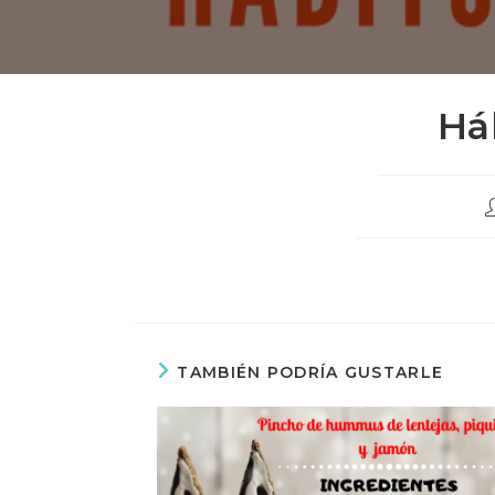
Há
A
d
l
e
TAMBIÉN PODRÍA GUSTARLE