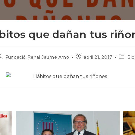
bitos que dañan tus riño
utor
Publicación
Catego
Fundació Renal Jaume Arnó
abril 21, 2017
Bl
e
publicada:
de
a
la
ntrada:
publica