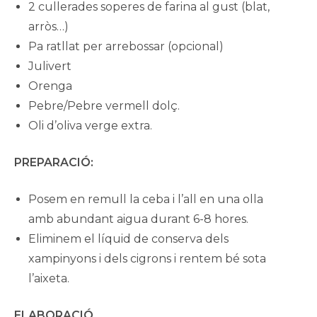
2 cullerades soperes de farina al gust (blat,
arròs…)
Pa ratllat per arrebossar (opcional)
Julivert
Orenga
Pebre/Pebre vermell dolç.
Oli d’oliva verge extra.
PREPARACIÓ:
Posem en remull la ceba i l’all en una olla
amb abundant aigua durant 6-8 hores.
Eliminem el líquid de conserva dels
xampinyons i dels cigrons i rentem bé sota
l’aixeta.
ELABORACIÓ