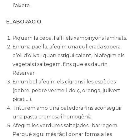
l’aixeta.
ELABORACIÓ
Piquem la ceba, l’all i els xampinyons laminats.
En una paella, afegim una cullerada sopera
d’oli d’oliva i quan estigui calent, hi afegim els
vegetals i saltegem, fins que es daurin.
Reservar.
En un bol afegim els cigrons i les espècies
(pebre, pebre vermell dolç, orenga, julivert
picat …).
Triturem amb una batedora fins aconseguir
una pasta cremosa i homogènia.
Afegim les verdures saltejades i barregem.
Perquè sigui més fàcil donar forma a les