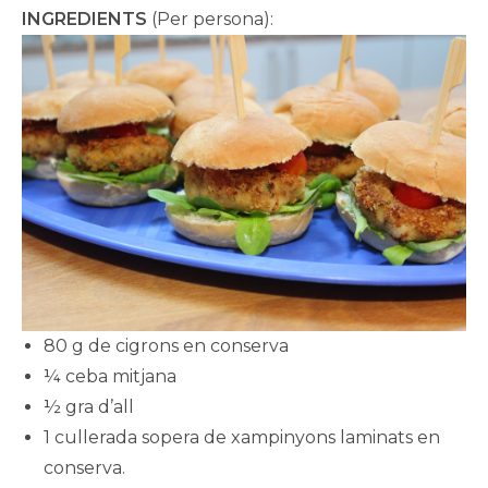
publicació:
INGREDIENTS
(Per persona):
80 g de cigrons en conserva
¼ ceba mitjana
½ gra d’all
1 cullerada sopera de xampinyons laminats en
conserva.