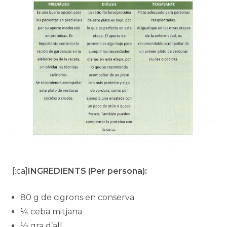
[:ca]
INGREDIENTS (Per persona):
80 g de cigrons en conserva
¼ ceba mitjana
½ gra d’all