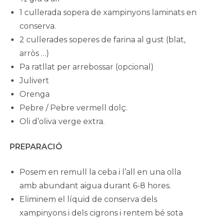
1 cullerada sopera de xampinyons laminats en
conserva.
2 cullerades soperes de farina al gust (blat,
arròs …)
Pa ratllat per arrebossar (opcional)
Julivert
Orenga
Pebre / Pebre vermell dolç.
Oli d’oliva verge extra.
PREPARACIÓ
Posem en remull la ceba i l’all en una olla
amb abundant aigua durant 6-8 hores.
Eliminem el líquid de conserva dels
xampinyons i dels cigrons i rentem bé sota