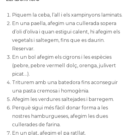
Piquem la ceba, l’all i els xampinyons laminats.
En una paella, afegim una cullerada sopera
d’oli d’oliva i quan estigui calent, hi afegim els
vegetals i saltegem, fins que es daurin.
Reservar.
En un bol afegim els cigrons i les espècies
(pebre, pebre vermell dolç, orenga, julivert
picat…).
Triturem amb una batedora fins aconseguir
una pasta cremosa i homogènia.
Afegim les verdures saltejades i barregem.
Perquè sigui més fàcil donar forma a les
nostres hamburgueses, afegim les dues
cullerades de farina.
En un plat, afegim el pa ratllat.