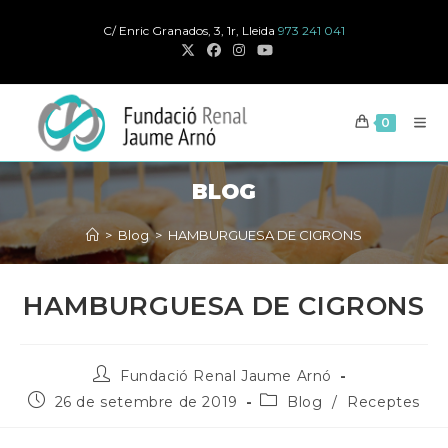
Salta
C/ Enric Granados, 3, 1r, Lleida
973 241 041
al
contingut
0
BLOG
>
Blog
>
HAMBURGUESA DE CIGRONS
HAMBURGUESA DE CIGRONS
Autor
Fundació Renal Jaume Arnó
de
Publicat
Categoria
26 de setembre de 2019
Blog
/
Receptes
la
el:
de
publicació:
la