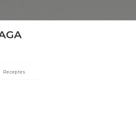
NAGA
/
Receptes
: