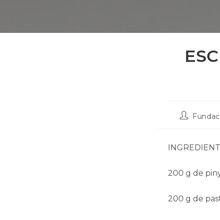
ESC
Autor
Fundac
de
la
publicació:
INGREDIEN
200 g de pin
200 g de pa