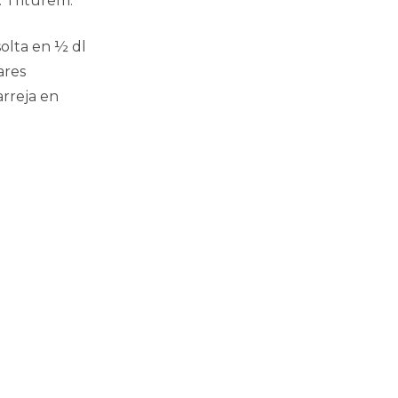
 Triturem.
solta en ½ dl
ares
arreja en