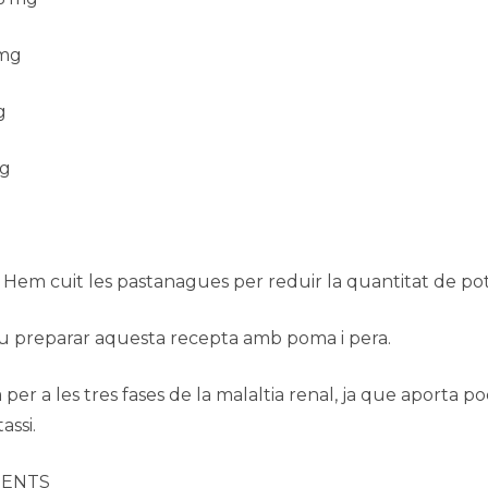
 mg
g
mg
em cuit les pastanagues per reduir la quantitat de pota
preparar aquesta recepta amb poma i pera.
per a les tres fases de la malaltia renal, ja que aporta p
assi.
IENTS