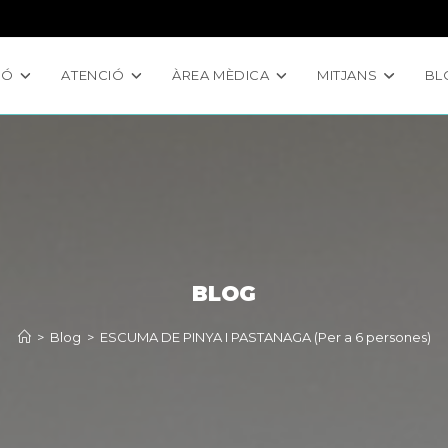
IÓ
ATENCIÓ
ÀREA MÈDICA
MITJANS
BL
BLOG
>
Blog
>
ESCUMA DE PINYA I PASTANAGA (Per a 6 persones)