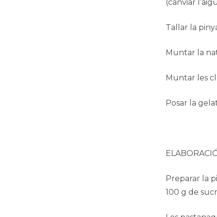
(canviar l’ai
Tallar la piny
Muntar la nat
Muntar les cl
Posar la gela
ELABORACI
Preparar la p
100 g de sucr