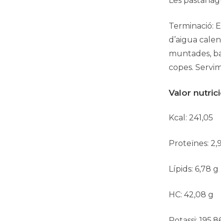
Les pastanag
Terminació: E
d’aigua calen
muntades, bar
copes. Servi
Valor nutri
Kcal: 241,05
Proteïnes: 2,
Lípids: 6,78 g
HC: 42,08 g
Potassi: 195,