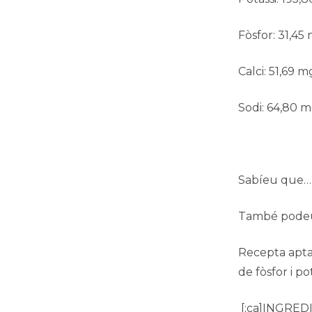
Fòsfor: 31,45
Calci: 51,69 m
Sodi: 64,80 
Sabíeu que… H
També podeu 
Recepta apta 
de fòsfor i pot
[:ca]INGRED