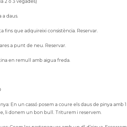
gua 2 o 3 vegades)
a a daus.
a fins que adquireixi consistència. Reservar.
ares a punt de neu. Reservar.
tina en remull amb aigua freda.
Ó
inya: En un cassó posem a coure els daus de pinya amb 1 d
e, li donem un bon bull. Triturem i reservem.