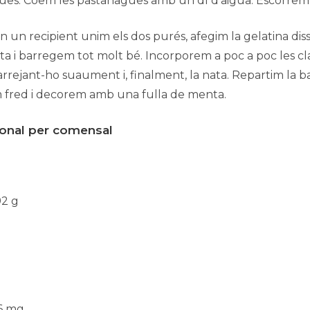
ues: Coem les pastanagues amb un dl d’aigua. Escorrem.
n un recipient unim els dos purés, afegim la gelatina dis
ta i barregem tot molt bé. Incorporem a poc a poc les cl
rejant-ho suaument i, finalment, la nata. Repartim la b
m fred i decorem amb una fulla de menta.
cional per comensal
92 g
86 mg