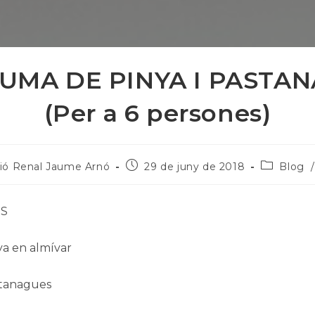
UMA DE PINYA I PASTA
(Per a 6 persones)
Publicat
Categoria
ió Renal Jaume Arnó
29 de juny de 2018
Blog
el:
de
la
publicació
TS
ya en almívar
stanagues