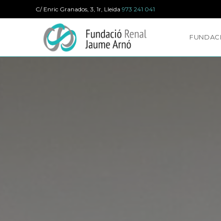
Salta
C/ Enric Granados, 3, 1r, Lleida
973 241 041
al
contingut
FUNDAC