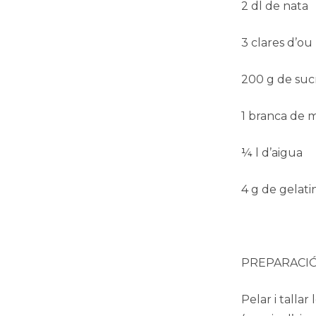
2 dl de nata
3 clares d’ou
200 g de suc
1 branca de 
¼ l d’aigua
4 g de gelati
PREPARACI
Pelar i talla