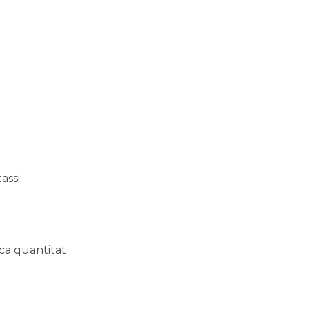
ssi.
oca quantitat