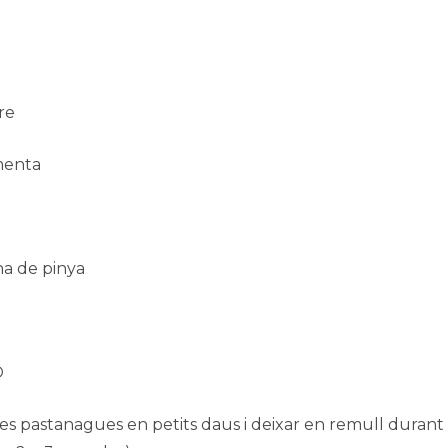
re
menta
na de pinya
Ó
r les pastanagues en petits daus i deixar en remull durant