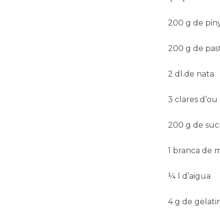
200 g de pin
200 g de pa
2 dl.de nata
3 clares d’ou
200 g de suc
1 branca de 
¼ l d’aigua
4 g de gelati