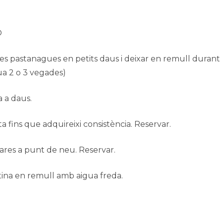
Ó
r les pastanagues en petits daus i deixar en remull durant
gua 2 o 3 vegades)
a a daus.
a fins que adquireixi consistència. Reservar.
ares a punt de neu. Reservar.
tina en remull amb aigua freda.