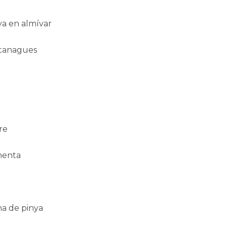
ya en almívar
stanagues
re
menta
na de pinya