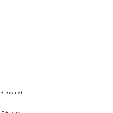
l d’aigua i