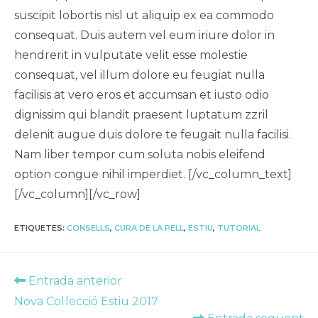
suscipit lobortis nisl ut aliquip ex ea commodo
consequat. Duis autem vel eum iriure dolor in
hendrerit in vulputate velit esse molestie
consequat, vel illum dolore eu feugiat nulla
facilisis at vero eros et accumsan et iusto odio
dignissim qui blandit praesent luptatum zzril
delenit augue duis dolore te feugait nulla facilisi.
Nam liber tempor cum soluta nobis eleifend
option congue nihil imperdiet. [/vc_column_text]
[/vc_column][/vc_row]
ETIQUETES
:
CONSELLS
,
CURA DE LA PELL
,
ESTIU
,
TUTORIAL
Llegeix
Entrada anterior
més
Nova Col·lecció Estiu 2017
articles