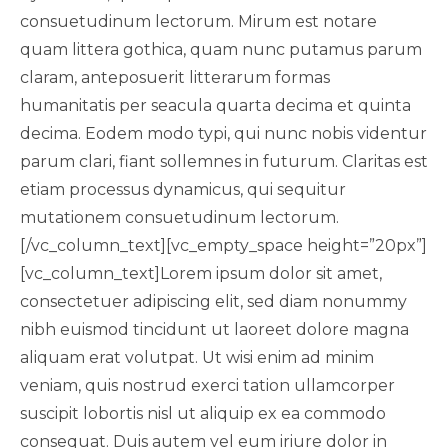
consuetudinum lectorum. Mirum est notare
quam littera gothica, quam nunc putamus parum
claram, anteposuerit litterarum formas
humanitatis per seacula quarta decima et quinta
decima. Eodem modo typi, qui nunc nobis videntur
parum clari, fiant sollemnes in futurum. Claritas est
etiam processus dynamicus, qui sequitur
mutationem consuetudinum lectorum.
[/vc_column_text][vc_empty_space height=”20px”]
[vc_column_text]Lorem ipsum dolor sit amet,
consectetuer adipiscing elit, sed diam nonummy
nibh euismod tincidunt ut laoreet dolore magna
aliquam erat volutpat. Ut wisi enim ad minim
veniam, quis nostrud exerci tation ullamcorper
suscipit lobortis nisl ut aliquip ex ea commodo
consequat. Duis autem vel eum iriure dolor in