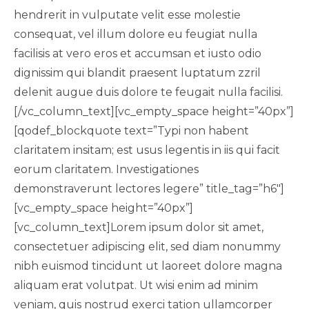
hendrerit in vulputate velit esse molestie
consequat, vel illum dolore eu feugiat nulla
facilisis at vero eros et accumsan et iusto odio
dignissim qui blandit praesent luptatum zzril
delenit augue duis dolore te feugait nulla facilisi.
[/vc_column_text][vc_empty_space height=”40px”]
[qodef_blockquote text=”Typi non habent
claritatem insitam; est usus legentis in iis qui facit
eorum claritatem. Investigationes
demonstraverunt lectores legere” title_tag=”h6″]
[vc_empty_space height=”40px”]
[vc_column_text]Lorem ipsum dolor sit amet,
consectetuer adipiscing elit, sed diam nonummy
nibh euismod tincidunt ut laoreet dolore magna
aliquam erat volutpat. Ut wisi enim ad minim
veniam, quis nostrud exerci tation ullamcorper