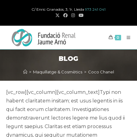
Salta
C/ Enric Granados, 3, 1r, Lleida
973 241 041
al
contingut
0
BLOG
>
Maquillatge & Cosmètics
>
Coco Chanel
[vc_row][vc_column][vc_column_text]Typi non
habent claritatem insitam; est usus legentis in iis
qui facit eorum claritatem. Investigationes
demonstraverunt lectores legere me lius quod ii
legunt saepius. Claritas est etiam processus
dynamicus, qui sequitur mutationem