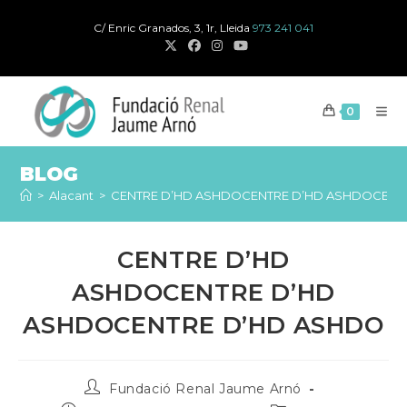
Salta
C/ Enric Granados, 3, 1r, Lleida
973 241 041
al
contingut
0
BLOG
>
Alacant
>
CENTRE D’HD ASHDOCENTRE D’HD ASHDOCENT
CENTRE D’HD
ASHDO
CENTRE D’HD
ASHDO
CENTRE D’HD ASHDO
Autor
Fundació Renal Jaume Arnó
de