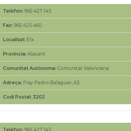
Telèfon:
965 427 143
Fax:
965 423 460
Localitat:
Elx
Província:
Alacant
Comunitat Autònoma:
Comunitat Valenciana
Adreça:
Fray Pedro Balaguer, 63
Codi Postal: 3202
Telèfon:
965 427 143