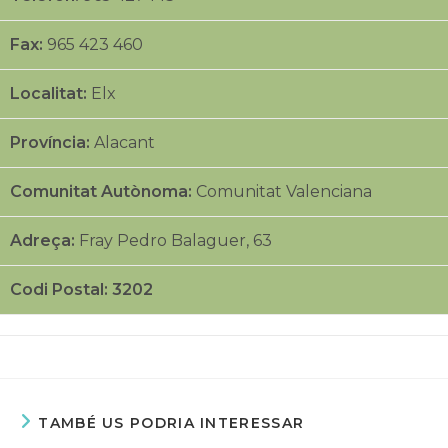
Fax:
965 423 460
Localitat:
Elx
Província:
Alacant
Comunitat Autònoma:
Comunitat Valenciana
Adreça:
Fray Pedro Balaguer, 63
Codi Postal: 3202
TAMBÉ US PODRIA INTERESSAR