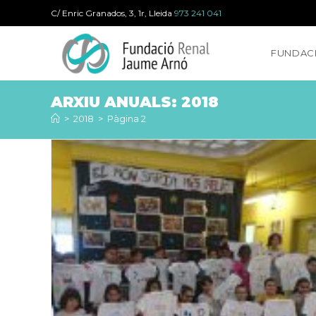
Salta
C/ Enric Granados, 3, 1r, Lleida
973 241 041
al
contingut
FUNDAC
ARXIU ANUALS: 2018
>
2018
>
Pàgina 2