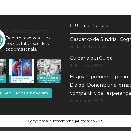
I
Ulls.
Raül.
Últimes Notícies
fundaciojarno
Donem resposta a les
Gaspatxo de Síndria i Co
necessitats reals dels
20 de juliol de 2026
pacients renals.
Cuidar a qui Cuida
8 de juny de 2026
Els joves prenen la paraul
Dia del Donant: una jorna
compartir vida i esperança
Seguiu-nos a Instagram
4 de juny de 2026
Copyright © fundació renal jaume arnó 2019