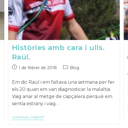
Històries amb cara i ulls.
Raül.
Publicat
Categoria
1 de febrer de 2018
Blog
el:
de
la
Em dic Raül i em faltava una setmana per fer
publicació:
els 20 quan em van diagnosticar la malaltia.
Vaig anar al metge de capçalera perquè em
sentia estrany i vaig…
Històries
Continueu Llegint
Amb
Cara