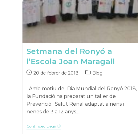
Setmana del Ronyó a
l’Escola Joan Maragall
Publicat
Categoria
20 de febrer de 2018
Blog
el:
de
la
Amb motiu del Dia Mundial del Ronyó 2018,
publicació:
la Fundació ha preparat un taller de
Prevenció i Salut Renal adaptat a nens i
nenes de 3 a 12 anys.…
Setmana
Continueu Llegint
Del
Ronyó