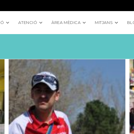
IÓ
ATENCIÓ
ÀREA MÈDICA
MITJANS
BL