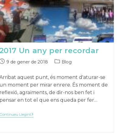
2017 Un any per recordar
Publicat
Categoria
9 de gener de 2018
Blog
el:
de
la
Arribat aquest punt, és moment d'aturar-se
publicació:
un moment per mirar enrere. És moment de
reflexió, agraïments, de dir-nos ben fet i
pensar en tot el que ens queda per fer…
2017
Continueu Llegint
Un
Any
Per
Recordar