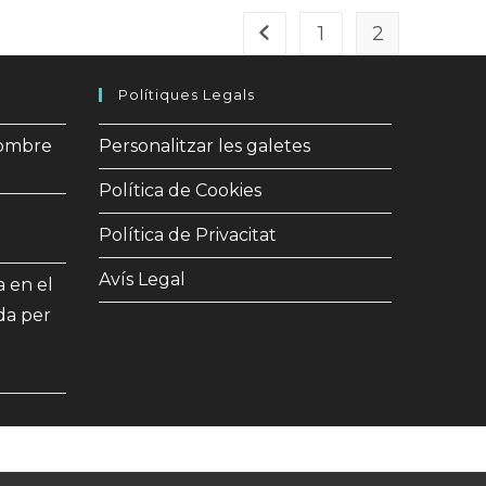
1
2
Vés a la pàgina anterior
Polítiques Legals
gombre
Personalitzar les galetes
Política de Cookies
Política de Privacitat
Avís Legal
a en el
da per