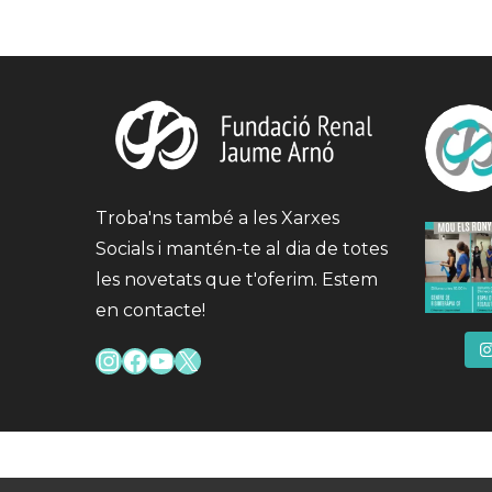
A
L’Escola
Joan
Maragall
Troba'ns també a les Xarxes
Socials i mantén-te al dia de totes
les novetats que t'oferim. Estem
en contacte!
Instagram
Facebook
YouTube
X