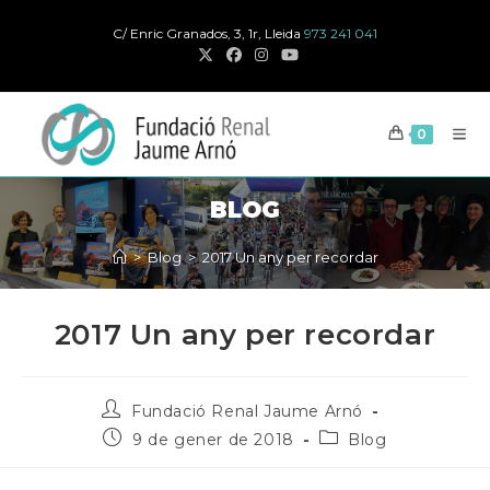
Salta
C/ Enric Granados, 3, 1r, Lleida
973 241 041
al
contingut
0
BLOG
>
Blog
>
2017 Un any per recordar
2017 Un any per recordar
Autor
Fundació Renal Jaume Arnó
de
Publicat
Categoria
9 de gener de 2018
Blog
la
el:
de
publicació:
la