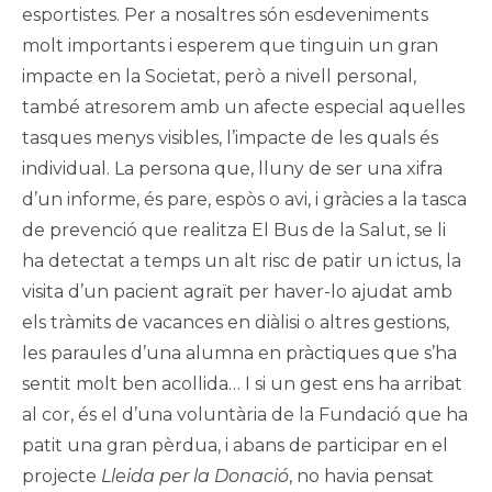
esportistes. Per a nosaltres són esdeveniments
molt importants i esperem que tinguin un gran
impacte en la Societat, però a nivell personal,
també atresorem amb un afecte especial aquelles
tasques menys visibles, l’impacte de les quals és
individual. La persona que, lluny de ser una xifra
d’un informe, és pare, espòs o avi, i gràcies a la tasca
de prevenció que realitza
El Bus de la
Salut
, se li
ha detectat a temps un alt risc de patir un ictus, la
visita d’un pacient agraït per haver-lo ajudat amb
els tràmits de vacances en diàlisi o altres gestions,
les paraules d’una alumna en pràctiques que s’ha
sentit molt ben acollida… I si un gest ens ha arribat
al cor, és el d’una voluntària de la Fundació que ha
patit una gran pèrdua, i abans de participar en el
projecte
Lleida per la Donació
, no havia pensat