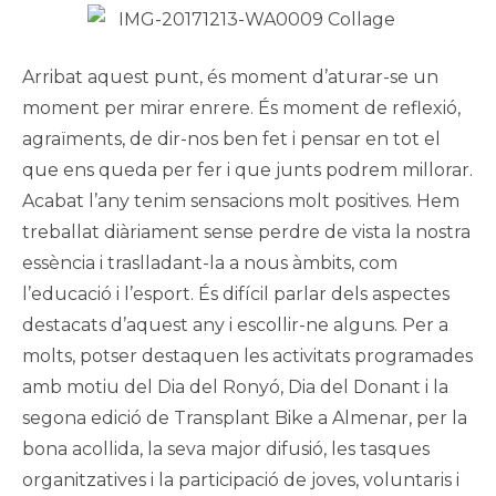
publicació:
Arribat aquest punt, és moment d’aturar-se un
moment per mirar enrere. És moment de reflexió,
agraïments, de dir-nos ben fet i pensar en tot el
que ens queda per fer i que junts podrem millorar.
Acabat l’any tenim sensacions molt positives. Hem
treballat diàriament sense perdre de vista la nostra
essència i traslladant-la a nous àmbits, com
l’educació i l’esport. És difícil parlar dels aspectes
destacats d’aquest any i escollir-ne alguns. Per a
molts, potser destaquen les activitats programades
amb motiu del Dia del Ronyó, Dia del Donant i la
segona edició de Transplant Bike a Almenar, per la
bona acollida, la seva major difusió, les tasques
organitzatives i la participació de joves, voluntaris i