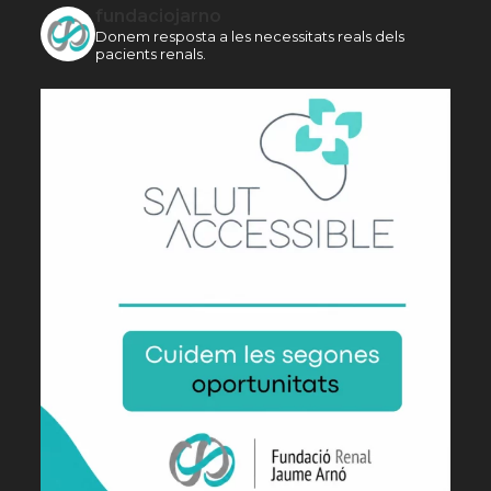
fundaciojarno
Donem resposta a les necessitats reals dels
pacients renals.