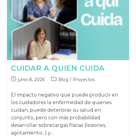
CUIDAR A QUIEN CUIDA
Publicación
Categoría
junio 8, 2026
Blog
/
Proyectos
publicada:
de
la
El impacto negativo que puede producir en
publicación:
los cuidadores la enfermedad de quienes
cuidan, puede deteriorar su salud en
conjunto, pero con más probabilidad
desarrollar sobrecargas físicas (lesiones,
agotamiento...) y…