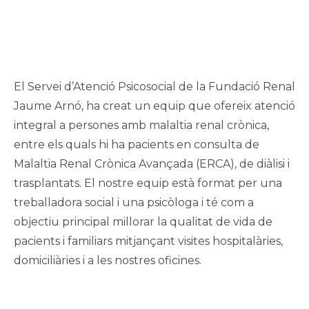
El Servei d’Atenció Psicosocial de la Fundació Renal
Jaume Arnó, ha creat un equip que ofereix atenció
integral a persones amb malaltia renal crònica,
entre els quals hi ha pacients en consulta de
Malaltia Renal Crònica Avançada (ERCA), de diàlisi i
trasplantats. El nostre equip està format per una
treballadora social i una psicòloga i té com a
objectiu principal millorar la qualitat de vida de
pacients i familiars mitjançant visites hospitalàries,
domiciliàries i a les nostres oficines.