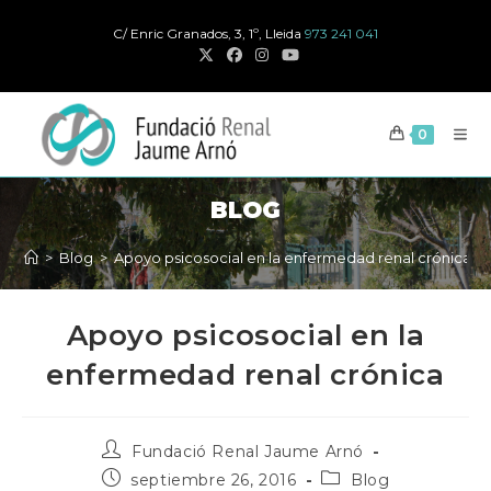
Ir
C/ Enric Granados, 3, 1º, Lleida
973 241 041
al
contenido
0
BLOG
>
Blog
>
Apoyo psicosocial en la enfermedad renal crónica
Apoyo psicosocial en la
enfermedad renal crónica
Autor
Fundació Renal Jaume Arnó
de
Publicación
Categoría
septiembre 26, 2016
Blog
la