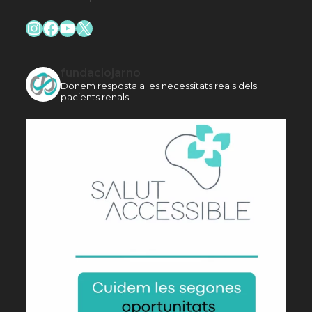
Instagram
Facebook
YouTube
X
fundaciojarno
Donem resposta a les necessitats reals dels
pacients renals.