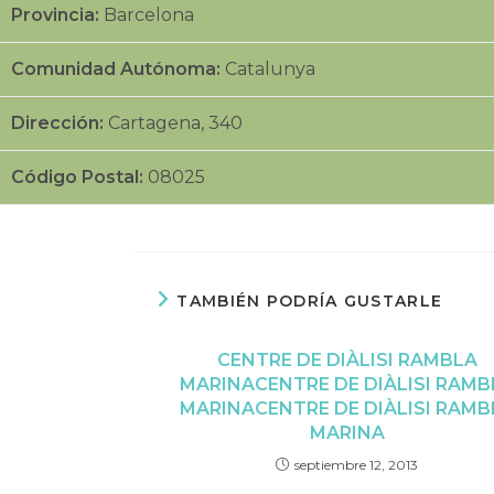
Provincia:
Barcelona
Comunidad Autónoma:
Catalunya
Dirección:
Cartagena, 340
Código Postal:
08025
TAMBIÉN PODRÍA GUSTARLE
CENTRE DE DIÀLISI RAMBLA
MARINA
CENTRE DE DIÀLISI RAMB
MARINA
CENTRE DE DIÀLISI RAMB
MARINA
septiembre 12, 2013