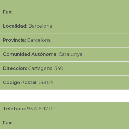
Fax:
Localidad:
Barcelona
Provincia:
Barcelona
Comunidad Autónoma:
Catalunya
Dirección:
Cartagena, 340
Código Postal:
08025
Teléfono:
93 416 97 00
Fax: