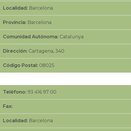
Localidad:
Barcelona
Provincia:
Barcelona
Comunidad Autónoma:
Catalunya
Dirección:
Cartagena, 340
Código Postal:
08025
Teléfono:
93 416 97 00
Fax:
Localidad:
Barcelona