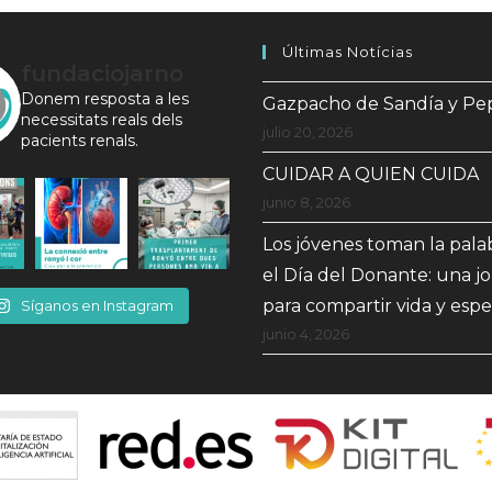
Últimas Notícias
fundaciojarno
Donem resposta a les
Gazpacho de Sandía y Pe
necessitats reals dels
julio 20, 2026
pacients renals.
CUIDAR A QUIEN CUIDA
junio 8, 2026
Los jóvenes toman la pala
el Día del Donante: una j
para compartir vida y esp
Síganos en Instagram
junio 4, 2026