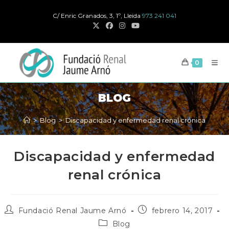
Ir
C/ Enric Granados, 3, 1º, Lleida
973 241 041
al
contenido
0
BLOG
>
Blog
>
Discapacidad y enfermedad renal crónica
Discapacidad y enfermedad
renal crónica
Autor
Publicación
Fundació Renal Jaume Arnó
febrero 14, 2017
de
publicada:
Categoría
Blog
la