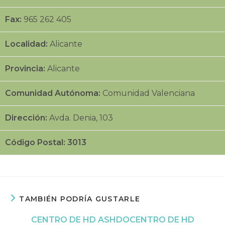
Fax:
965 262 405
Localidad:
Alicante
Provincia:
Alicante
Comunidad Autónoma:
Comunidad Valenciana
Dirección:
Avda. Denia, 103
Código Postal: 3013
TAMBIÉN PODRÍA GUSTARLE
CENTRO DE HD ASHDO
CENTRO DE HD