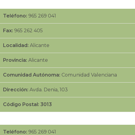
Teléfono:
965 269 041
Fax:
965 262 405
Localidad:
Alicante
Provincia:
Alicante
Comunidad Autónoma:
Comunidad Valenciana
Dirección:
Avda. Denia, 103
Código Postal: 3013
Teléfono:
965 269 041