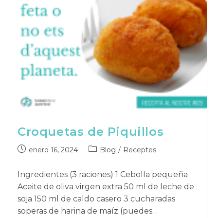
Croquetas de Piquillos
Publicación
Categoría
enero 16, 2024
Blog
/
Receptes
publicada:
de
la
Ingredientes (3 raciones) 1 Cebolla pequeña
publicación:
Aceite de oliva virgen extra 50 ml de leche de
soja 150 ml de caldo casero 3 cucharadas
soperas de harina de maíz (puedes…