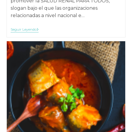
promover la SALUD RENAL PARA TODOS,
slogan bajo el que las organizaciones
relacionadas a nivel nacional e…
Día
Seguir Leyendo
Mundial
Del
Riñón
2023