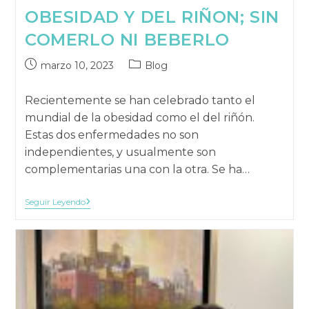
OBESIDAD Y DEL RIÑON; SIN
COMERLO NI BEBERLO
Publicación
Categoría
marzo 10, 2023
Blog
publicada:
de
la
Recientemente se han celebrado tanto el
publicación:
mundial de la obesidad como el del riñón.
Estas dos enfermedades no son
independientes, y usualmente son
complementarias una con la otra. Se ha…
DIA
Seguir Leyendo
MUNDIAL
DE
LA
OBESIDAD
Y
DEL
RIÑON;
SIN
COMERLO