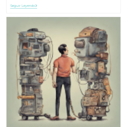
Practicar
Seguir Leyendo
La
Igualdad
A
Partir
De
Las
Diferencias