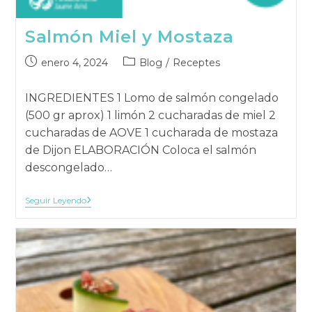
Salmón Miel y Mostaza
Publicación
Categoría
enero 4, 2024
Blog
/
Receptes
publicada:
de
la
INGREDIENTES 1 Lomo de salmón congelado
publicación:
(500 gr aprox) 1 limón 2 cucharadas de miel 2
cucharadas de AOVE 1 cucharada de mostaza
de Dijon ELABORACIÓN Coloca el salmón
descongelado…
Salmón
Seguir Leyendo
Miel
Y
Mostaza