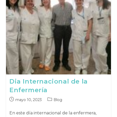
Dia Internacional de la
Enfermería
Publicación
Categoría
mayo 10, 2023
Blog
publicada:
de
la
En este día internacional de la enfermera,
publicación: