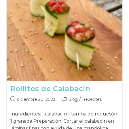
Rollitos de Calabacín
Publicación
Categoría
diciembre 20, 2023
Blog
/
Receptes
publicada:
de
la
Ingredientes: 1 calabacín 1 tarrina de requesón
publicación:
1 granada Preparación: Cortar el calabacín en
láminas finas con ayuda de una mandolina,