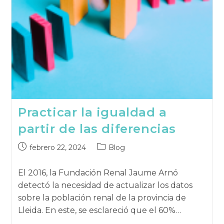
Practicar la igualdad a
partir de las diferencias
Publicación
Categoría
febrero 22, 2024
Blog
publicada:
de
la
El 2016, la Fundación Renal Jaume Arnó
publicación:
detectó la necesidad de actualizar los datos
sobre la población renal de la provincia de
Lleida. En este, se esclareció que el 60%…