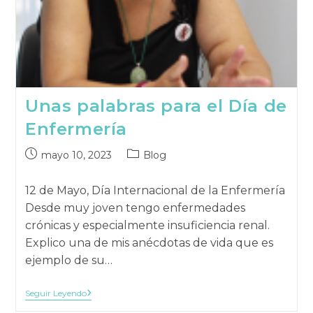
Unas palabras para el Día de
Enfermería
Publicación
Categoría
mayo 10, 2023
Blog
publicada:
de
la
12 de Mayo, Día Internacional de la Enfermería
publicación:
Desde muy joven tengo enfermedades
crónicas y especialmente insuficiencia renal.
Explico una de mis anécdotas de vida que es
ejemplo de su…
Unas
Seguir Leyendo
Palabras