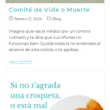
Comité de Vida o Muerte
Publicación
Categoría
febrero 21, 2024
Blog
publicada:
de
la
Imagina que vas al médico por un control
publicación:
rutinario y te dice que tus riñones no
funcionan bien. Quizás todavía no entiendes el
alcance de esta noticia, o te agobias…
Comité
Seguir Leyendo
De
Vida
O
Muerte