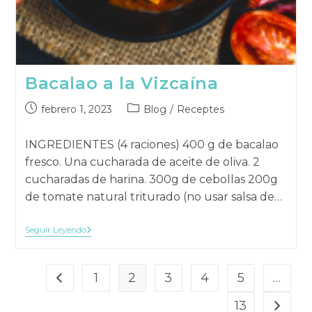
Bacalao a la Vizcaína
Publicación
Categoría
febrero 1, 2023
Blog
/
Receptes
publicada:
de
la
INGREDIENTES (4 raciones) 400 g de bacalao
publicación:
fresco. Una cucharada de aceite de oliva. 2
cucharadas de harina. 300g de cebollas 200g
de tomate natural triturado (no usar salsa de…
Bacalao
Seguir Leyendo
A
La
Vizcaína
1
2
3
4
5
…
Ir a la página anterior
13
Ir a la 