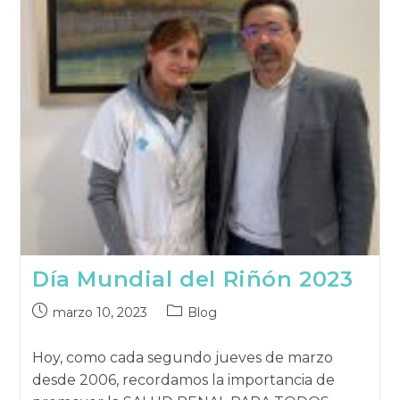
NI
BEBERLO
Día Mundial del Riñón 2023
Publicación
Categoría
marzo 10, 2023
Blog
publicada:
de
la
Hoy, como cada segundo jueves de marzo
publicación:
desde 2006, recordamos la importancia de