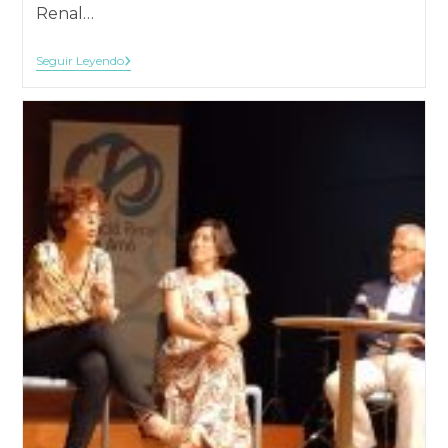
Renal…
Humanización
Seguir Leyendo
De
Los
Procesos
De
Atención
Biopsicosocial
De
Personas
Con
Enfermedad
Renal
Crónica
Y
Sus
Familias