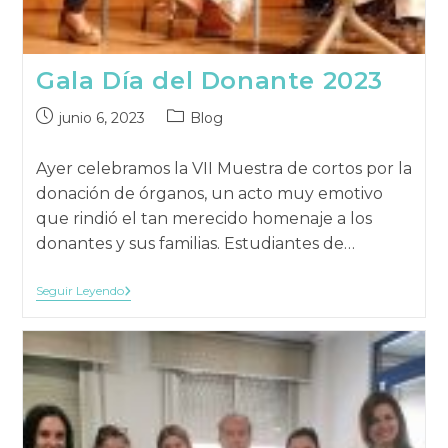
Gala Día del Donante 2023
Publicación
Categoría
junio 6, 2023
Blog
publicada:
de
la
Ayer celebramos la VII Muestra de cortos por la
publicación:
donación de órganos, un acto muy emotivo
que rindió el tan merecido homenaje a los
donantes y sus familias. Estudiantes de…
Gala
Seguir Leyendo
Día
Del
Donante
2023