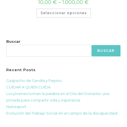
Rango
10,00
€
–
1.000,00
€
de
precios:
Este
Seleccionar opciones
desde
producto
10,00 €
tiene
hasta
múltiples
1.000,00 €
variantes.
Las
opciones
se
pueden
Buscar
elegir
en
BUSCAR
la
página
de
producto
Recent Posts
Gazpacho de Sandía y Pepino
CUIDAR A QUIEN CUIDA
Los jóvenes toman la palabra en el Día del Donante: una
jornada para compartir vida y esperanza
Nutresport
Evolución del Trabajo Social en el campo de la discapacidad