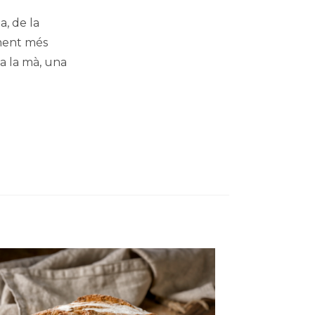
a, de la
ment més
a la mà, una