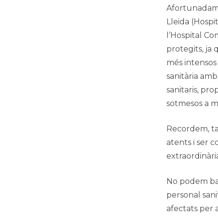
Afortunadamen
Lleida (Hospit
l’Hospital Co
protegits, ja
més intensos 
sanitària amb 
sanitaris, pro
sotmesos a mé
Recordem, tam
atents i ser 
extraordinàri
No podem bai
personal sani
afectats per