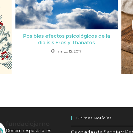
Posibles efectos psicológicos de la
diálisis Eros y Thánatos
marzo 15, 2017
Últimas Notícias
fundaciojarno
Donem resposta a les
Gazpacho de Sandía y Pe