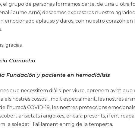
, el grupo de personas formamos parte, de una u otra fo
nal Jaume Arnó, deseamos expresaros nuestro agradec
un emocionado aplauso y daros, con nuestro corazón en 
.
s, gracias.
acia Camacho
 la Fundación y paciente en hemodiálisis
ones que necessitem diàlisi per viure, aprenem aviat que 
a els nostres cossos i, molt especialment, les
nostres ànim
 de l’huracà COVID-19, les nostres proteccions emocionals
scobert ansietats i angoixes, encara presents, i fent reapa
m la soledat i l’aïllament enmig de la tempesta.