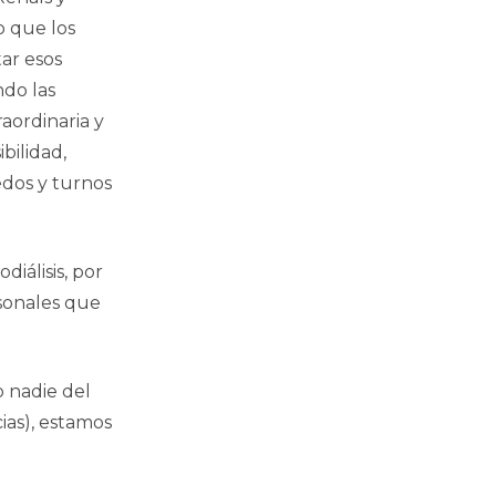
o que los
tar esos
ndo las
raordinaria y
bilidad,
edos y turnos
iálisis, por
rsonales que
 nadie del
ias), estamos