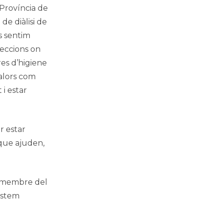
 Província de
de diàlisi de
s sentim
teccions on
es d’higiene
valors com
 i estar
r estar
 que ajuden,
p membre del
 estem