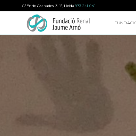
Ir
C/ Enric Granados, 3, 1º, Lleida
973 241 041
al
contenido
FUNDACI