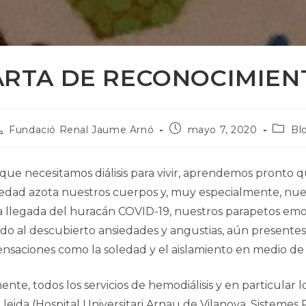
ARTA DE RECONOCIMIEN
utor
Publicación
Catego
Fundació Renal Jaume Arnó
mayo 7, 2020
Bl
e
publicada:
de
la
ntrada:
public
que necesitamos diálisis para vivir, aprendemos pronto q
edad azota nuestros cuerpos y, muy
especialmente, nues
a llegada del huracán COVID-19, nuestros parapetos em
do al descubierto ansiedades y angustias, aún presentes
ensaciones como la soledad y el aislamiento en medio de
te, todos los servicios de hemodiálisis y en particular lo
Lleida (Hospital Universitari Arnau de Vilanova, Sistemes 