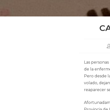
C
A
d
la
e
Las personas 
de la enferm
Pero desde l
volado, dejan
reaparecer s
Afortunadamen
Provincia de 