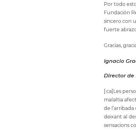
Por todo esto
Fundación Re
sincero con 
fuerte abrazo
Gracias, gracia
Ignacio Gr
Director de
[:ca]Les pers
malaltia afect
de l’arribada
deixant al de
sensacions co