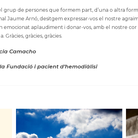
 el grup de persones que formem part, d’una o altra form
al Jaume Arnó, desitgem expressar-vos el nostre agraï
n emocionat aplaudiment i donar-vos, amb el nostre cor 
. Gràcies, gràcies, gràcies.
acia Camacho
 la Fundació i pacient d’hemodiàlisi