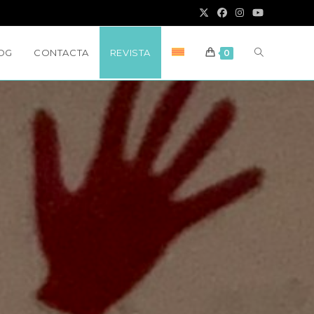
ALTERNAR
OG
CONTACTA
REVISTA
0
BÚSQUED
EN
EL
SITIO
WEB