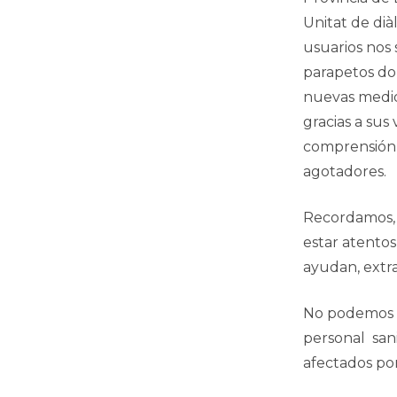
Unitat de dià
usuarios nos 
parapetos don
nuevas medida
gracias a sus
comprensión y
agotadores.
Recordamos, t
estar atentos
ayudan, extra
No podemos b
personal sani
afectados po