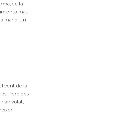
rma, de la
imiento más
la mano, un
el vent de la
es. Però des
 han volat,
rèixer