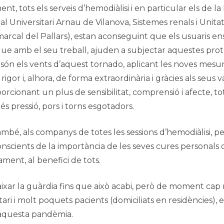
t, tots els serveis d’hemodiàlisi i en particular els de la
al Universitari Arnau de Vilanova, Sistemes renals i Unitat 
marcal del Pallars), estan aconseguint que els usuaris en
 que amb el seu treball, ajuden a subjectar aquestes pro
són els vents d’aquest tornado, aplicant les noves mesur
rigor i, alhora, de forma extraordinària i gràcies als seus 
porcionant un plus de sensibilitat, comprensió i afecte, tot
s pressió, pors i torns esgotadors.
bé, als companys de totes les sessions d’hemodiàlisi, pe
conscients de la importància de les seves cures personals
ament, al benefici de tots.
xar la guàrdia fins que això acabi, però de moment ca
tari i molt poquets pacients (domiciliats en residències),
 aquesta pandèmia.