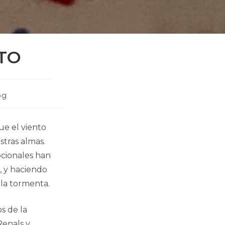
TO
ría
og
ación:
ue el viento
tras almas.
ocionales han
, y haciendo
 la tormenta.
s de la
Renals y