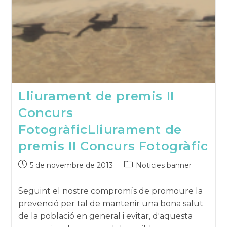
Lliurament de premis II
Concurs
Fotogràfic
Lliurament de
premis II Concurs Fotogràfic
Publicat
Categoria
5 de novembre de 2013
Noticies banner
el:
de
la
Seguint el nostre compromís de promoure la
publicació:
prevenció per tal de mantenir una bona salut
de la població en general i evitar, d'aquesta