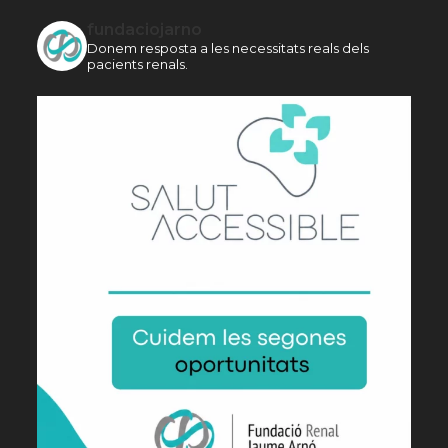
fundaciojarno
Donem resposta a les necessitats reals dels
pacients renals.