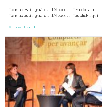
el:
de
la
Farmàcies de guàrdia d'Albacete. Feu clic aquí
publicació:
Farmàcies de guardia d'Albacete. Fes click aquí
Farmàcies
Continueu Llegint
De
Guàrdia
D’Albacete