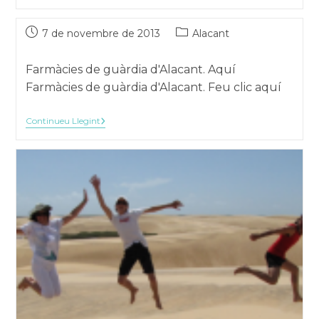
Per
Avançar
Compartir
Per
Publicat
Categoria
7 de novembre de 2013
Alacant
Avançar
el:
de
la
Farmàcies de guàrdia d'Alacant. Aquí
publicació:
Farmàcies de guàrdia d'Alacant. Feu clic aquí
Continueu Llegint