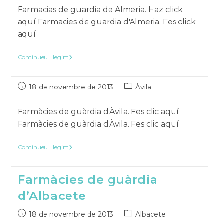
la
Farmacias de guardia de Almeria. Haz click
publicació:
aquí Farmacies de guardia d'Almeria. Fes click
aquí
Continueu Llegint
Publicat
Categoria
18 de novembre de 2013
Àvila
el:
de
la
Farmàcies de guàrdia d'Àvila. Fes clic aquí
publicació:
Farmàcies de guàrdia d'Àvila. Fes clic aquí
Continueu Llegint
Farmàcies de guàrdia
d’Albacete
Publicat
Categoria
18 de novembre de 2013
Albacete