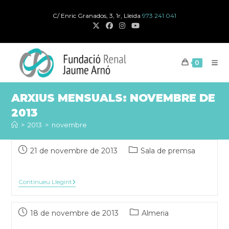
Salta
C/ Enric Granados, 3, 1r, Lleida
973 241 041
al
contingut
0
ARXIUS MENSUALS: NOVEMBRE DE
2013
>
2013
>
novembre
Publicat
Categoria
21 de novembre de 2013
Sala de premsa
el:
de
la
publicació:
Continueu Llegint
Publicat
Categoria
18 de novembre de 2013
Almeria
el:
de