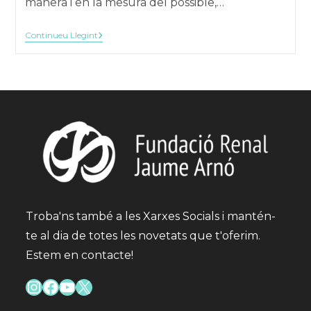
manera i en la mesura del possible,…
Lliurament
Continueu Llegint
De
Premis
II
Concurs
Fotogràfic
Lliurament
De
Premis
II
Concurs
Fotogràfic
Troba'ns també a les Xarxes Socials i mantén-
te al dia de totes les novetats que t'oferim.
Estem en contacte!
Instagram
Facebook
YouTube
X