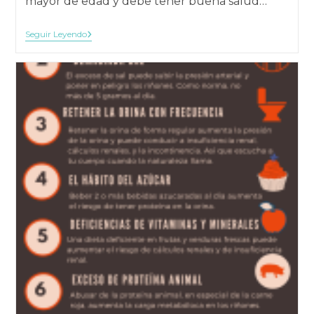
mayor de edad y debe tener buena salud…
Protección
Seguir Leyendo
Social
Y
Laboral
Para
Los
Donantes
De
Vivo