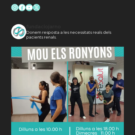
Instagram
Facebook
YouTube
X
fundaciojarno
Donem resposta a les necessitats reals dels
pacients renals.