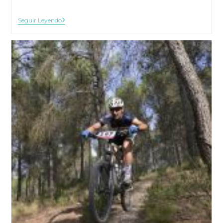
El
Seguir Leyendo
Duelo
En
Pacientes
Renales
¿Qué
Se
Ha
Perdido?