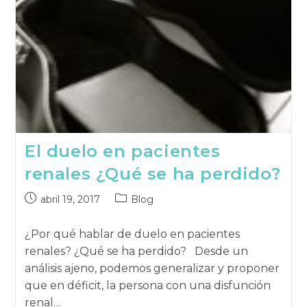
El duelo en pacientes
renales ¿Qué se ha perdido?
Publicación
Categoría
abril 19, 2017
Blog
publicada:
de
la
¿Por qué hablar de duelo en pacientes
publicación:
renales? ¿Qué se ha perdido? Desde un
análisis ajeno, podemos generalizar y proponer
que en déficit, la persona con una disfunción
renal…