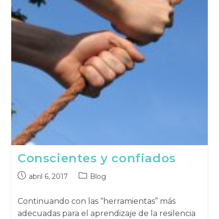
Conscientes y confiados
Publicación
Categoría
abril 6, 2017
Blog
publicada:
de
la
Continuando con las “herramientas” más
publicación:
adecuadas para el aprendizaje de la resilencia