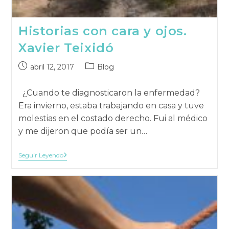
Historias con cara y ojos.
Xavier Teixidó
Publicación
Categoría
abril 12, 2017
Blog
publicada:
de
la
¿Cuando te diagnosticaron la enfermedad?
publicación:
Era invierno, estaba trabajando en casa y tuve
molestias en el costado derecho. Fui al médico
y me dijeron que podía ser un…
Historias
Seguir Leyendo
Con
Cara
Y
Ojos.
Xavier
Teixidó