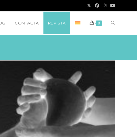
ALTERNAR
OG
CONTACTA
REVISTA
0
BÚSQUED
EN
EL
SITIO
WEB