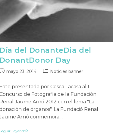
Día del Donante
Dia del
Donant
Donor Day
Publicación
Categoría
mayo 23, 2014
Noticies banner
publicada:
de
la
Foto presentada por Cesca Lacasa al I
publicación:
Concurso de Fotografía de la Fundación
Renal Jaume Arnó 2012 con el lema "La
donación de órganos". La Fundació Renal
Jaume Arnó conmemora…
Día
Seguir Leyendo