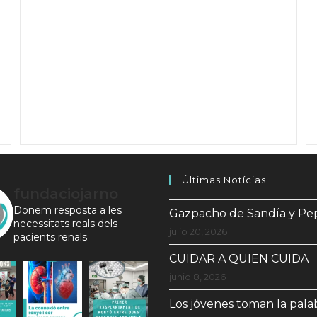
Últimas Notícias
fundaciojarno
Donem resposta a les
Gazpacho de Sandía y Pe
necessitats reals dels
julio 20, 2026
pacients renals.
CUIDAR A QUIEN CUIDA
junio 8, 2026
Los jóvenes toman la pala