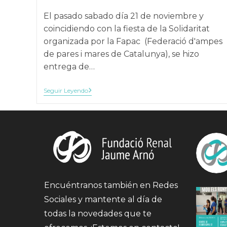
la
El pasado sabado día 21 de noviembre y
publicación:
coincidiendo con la fiesta de la Solidaritat
organizada por la Fapac (Federació d'ampes
de pares i mares de Catalunya), se hizo
entrega de…
Fotografías
Seguir Leyendo
Ganadoras
Del
3er
Concurso
De
La
Fundación
Jaume
Arnó
Fotografies
Guanyadores
Del
Encuéntranos también en Redes
3r
Concurs
Sociales y mantente al día de
Fundació
Jaume
todas la novedades que te
Arnó