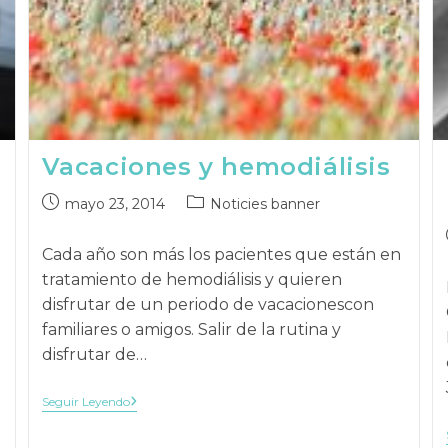
Vacaciones y hemodiálisis
Publicación
Categoría
mayo 23, 2014
Noticies banner
publicada:
de
la
Cada año son más los pacientes que están en
publicación:
tratamiento de hemodiálisis y quieren
disfrutar de un periodo de vacacionescon
familiares o amigos. Salir de la rutina y
disfrutar de…
Vacaciones
Seguir Leyendo
Y
Hemodiálisis