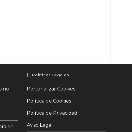
Del
Donante
Dia
Del
Donant
Donor
Day
Políticas Legales
pino
Personalizar Cookies
Política de Cookies
Política de Privacidad
Aviso Legal
bra en